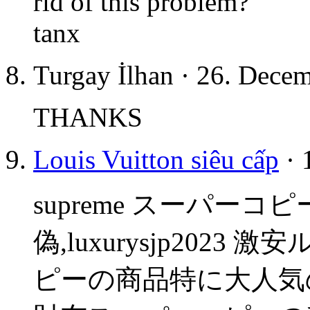
rid of this problem?
tanx
Turgay İlhan · 26. Dece
THANKS
Louis Vuitton siêu cấp
· 
supreme スーパー
偽,luxurysjp202
ピーの商品特に大人気