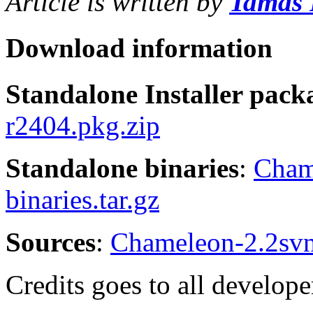
Article is written by
Tamás
Download information
Standalone Installer pack
r2404.pkg.zip
Standalone binaries
:
Cham
binaries.tar.gz
Sources
:
Chameleon-2.2svn-
Credits goes to all develop