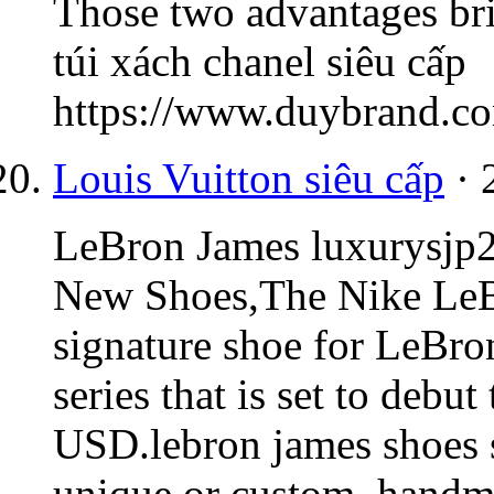
Those two advantages bri
túi xách chanel siêu cấp
https://www.duybrand.c
Louis Vuitton siêu cấp
· 
LeBron James luxurysjp2
New Shoes,The Nike LeBr
signature shoe for LeBr
series that is set to debu
USD
.lebron james shoes s
unique or custom, handm