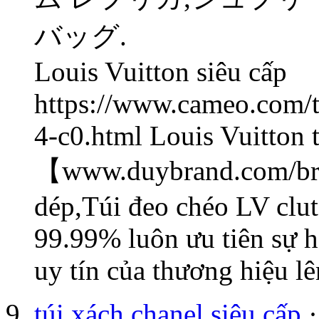
バッグ.
Louis Vuitton siêu cấp
https://www.cameo.com/t
4-c0.html Louis Vuitton 
【www.duybrand.com/bra
dép,Túi đeo chéo LV clut
99.99% luôn ưu tiên sự h
uy tín của thương hiệu l
túi xách chanel siêu cấp
·