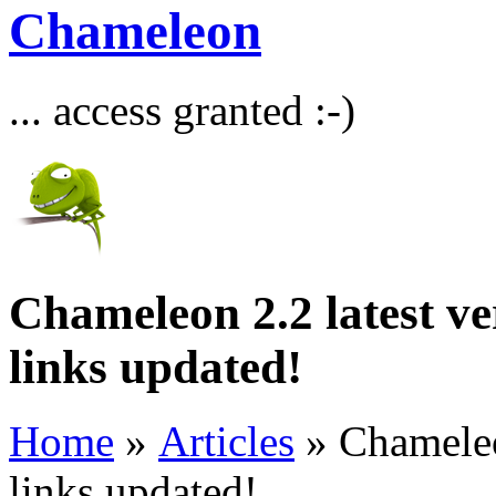
Chameleon
... access granted :-)
Chameleon 2.2 latest v
links updated!
Home
»
Articles
» Chameleo
links updated!