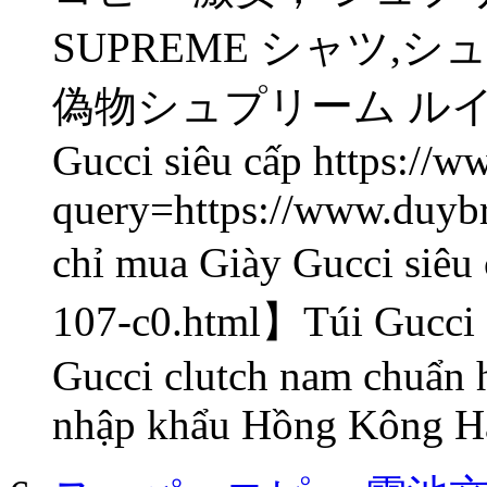
SUPREME シャツ
偽物シュプリーム ルイ
Gucci siêu cấp https://
query=https://www.duyb
chỉ mua Giày Gucci siê
107-c0.html】Túi Gucci s
Gucci clutch nam chuẩn 
nhập khẩu Hồng Kông Hà